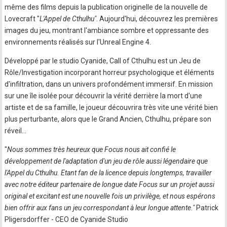
même des films depuis la publication originelle de la nouvelle de
Lovecraft "
L'Appel de Cthulhu"
. Aujourd'hui, découvrez les premières
images du jeu, montrant l'ambiance sombre et oppressante des
environnements réalisés sur l'Unreal Engine 4.
Développé par le studio Cyanide, Call of Cthulhu est un Jeu de
Rôle/Investigation incorporant horreur psychologique et éléments
d'infiltration, dans un univers profondément immersif. En mission
sur une île isolée pour découvrir la vérité derrière la mort d'une
artiste et de sa famille, le joueur découvrira très vite une vérité bien
plus perturbante, alors que le Grand Ancien, Cthulhu, prépare son
réveil...
"
Nous sommes très heureux que Focus nous ait confié le
développement de l'adaptation d'un jeu de rôle aussi légendaire que
l'Appel du Cthulhu. Etant fan de la licence depuis longtemps, travailler
avec notre éditeur partenaire de longue date Focus sur un projet aussi
original et excitant est une nouvelle fois un privilège, et nous espérons
bien offrir aux fans un jeu correspondant à leur longue attente."
Patrick
Pligersdorffer - CEO de Cyanide Studio