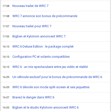
Nouveau trailer de WRC 7
17-08
WRC 7 annonce son bonus de précommande
17-08
Nouveau trailer pour WRC 7
17-07
Bigben et Kylotonn annoncent WRC 7
17-05
WRC 6 Deluxe Edition : le package complet
16-10
Configuration PC et volants compatibles
16-10
WRC 6 : un mix spectaculaire entre jeu vidéo et réalité
16-10
Un véhicule exclusif pour le bonus de précommande de WRC 6
16-09
WRC 6 dévoile son mode split-screen et ses jaquettes
16-09
Bravez le danger dans WRC 6
16-07
Bigben et le studio Kylotonn annoncent WRC 6
16-05