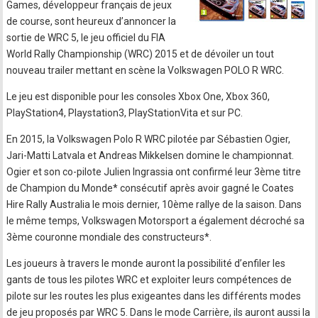
Games, développeur français de jeux
de course, sont heureux d’annoncer la
sortie de WRC 5, le jeu officiel du FIA
World Rally Championship (WRC) 2015 et de dévoiler un tout
nouveau trailer mettant en scène la Volkswagen POLO R WRC.
Le jeu est disponible pour les consoles Xbox One, Xbox 360,
PlayStation4, Playstation3, PlayStationVita et sur PC.
En 2015, la Volkswagen Polo R WRC pilotée par Sébastien Ogier,
Jari-Matti Latvala et Andreas Mikkelsen domine le championnat.
Ogier et son co-pilote Julien Ingrassia ont confirmé leur 3ème titre
de Champion du Monde* consécutif après avoir gagné le Coates
Hire Rally Australia le mois dernier, 10ème rallye de la saison. Dans
le même temps, Volkswagen Motorsport a également décroché sa
3ème couronne mondiale des constructeurs*.
Les joueurs à travers le monde auront la possibilité d’enfiler les
gants de tous les pilotes WRC et exploiter leurs compétences de
pilote sur les routes les plus exigeantes dans les différents modes
de jeu proposés par WRC 5. Dans le mode Carrière, ils auront aussi la