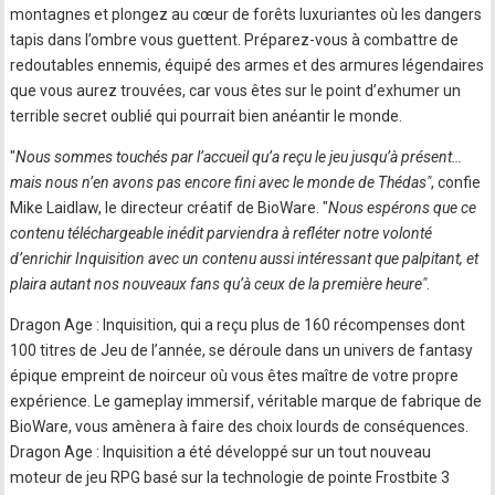
montagnes et plongez au cœur de forêts luxuriantes où les dangers
tapis dans l’ombre vous guettent. Préparez-vous à combattre de
redoutables ennemis, équipé des armes et des armures légendaires
que vous aurez trouvées, car vous êtes sur le point d’exhumer un
terrible secret oublié qui pourrait bien anéantir le monde.
"
Nous sommes touchés par l’accueil qu’a reçu le jeu jusqu’à présent…
mais nous n’en avons pas encore fini avec le monde de Thédas"
, confie
Mike Laidlaw, le directeur créatif de BioWare. "
Nous espérons que ce
contenu téléchargeable inédit parviendra à refléter notre volonté
d’enrichir Inquisition avec un contenu aussi intéressant que palpitant, et
plaira autant nos nouveaux fans qu’à ceux de la première heure"
.
Dragon Age : Inquisition, qui a reçu plus de 160 récompenses dont
100 titres de Jeu de l’année, se déroule dans un univers de fantasy
épique empreint de noirceur où vous êtes maître de votre propre
expérience. Le gameplay immersif, véritable marque de fabrique de
BioWare, vous amènera à faire des choix lourds de conséquences.
Dragon Age : Inquisition a été développé sur un tout nouveau
moteur de jeu RPG basé sur la technologie de pointe Frostbite 3