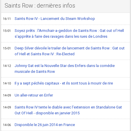
Saints Row : dernières infos
Saints Row IV - Lancement du Steam Workshop
16-11
Soyez prêts : l'Armchair-a-geddon de Saints Row : Gat out of Hell
15-01
s'apprête à faire des ravages dans les rues de Londres
Deep Silver dévoile le trailer de lancement de Saints Row : Gat out
15-01
of Hell et Saints Row IV : Re-Elected
Johnny Gat est la Nouvelle Star des Enfers dans la comédie
14-12
musicale de Saints Row
Il y a sept péchés capitaux - et ils sont tous à mourir de rire
14-10
Un aller-retour en Enfer
14-09
Saints Row IV tente le diable avec l'extension en Standalone Gat
14-09
Out Of Hell - disponible en janvier 2015
Disponible le 26 juin 2014 en France
14-06