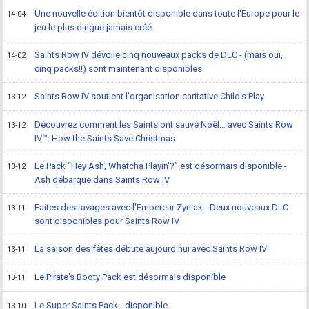
Une nouvelle édition bientôt disponible dans toute l'Europe pour le
14-04
jeu le plus dingue jamais créé
Saints Row IV dévoile cinq nouveaux packs de DLC - (mais oui,
14-02
cinq packs!!) sont maintenant disponibles
Saints Row IV soutient l'organisation caritative Child's Play
13-12
Découvrez comment les Saints ont sauvé Noël… avec Saints Row
13-12
IV™: How the Saints Save Christmas
Le Pack “Hey Ash, Whatcha Playin'?” est désormais disponible -
13-12
Ash débarque dans Saints Row IV
Faites des ravages avec l'Empereur Zyniak - Deux nouveaux DLC
13-11
sont disponibles pour Saints Row IV
La saison des fêtes débute aujourd'hui avec Saints Row IV
13-11
Le Pirate's Booty Pack est désormais disponible
13-11
Le Super Saints Pack - disponible
13-10