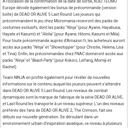
A l’occasion de la confirmation de la date de sortie, KOEI TECMO
Europe dévoile également les bonus de précommande (version
boîte) de DEAD OR ALIVE 5 Last Round. Les joueurs qui
précommandent le jeu chez Micromania recevront des packs de
costumes exclusifs, dont les packs "
Ninja"
(pour Ayane, Hayabusa,
Hayate et Kasumi) et "
Aloha"
(pour Ayane, Hitomi, Kasumi et Mila).
Pour toute précommande auprès d’Amazon.fr, les acheteurs auront
accès aux packs "
Ninja"
et "
Showstopper"
(pour Christie, Helena, Lisa
et Tina). Enfin, les précommandes chez FNAC donneront accès aux
packs "
Ninja"
et "
Beach Party"
(pour Kokoro, Leifang, Momiji et
Rachel).
Team NINJA en profite également pour révéler de nouvelles
informations sur le contenu auquel les joueurs peuvent s'attendre
dans DEAD OR ALIVE 5 Last Round. Les niveaux de combat
dynamiques sont la marque de fabrique de la série DEAD OR ALIVE,
et Last Round les transporte à un niveau supérieur. L'un des niveaux
préférés des fans de DEAD OR ALIVE 2, The Crimson, fait ses
débuts sur nouvelle génération. Se déroulant dans un
environnement urbain d'inspiration asiatique, ce niveau à plusieurs