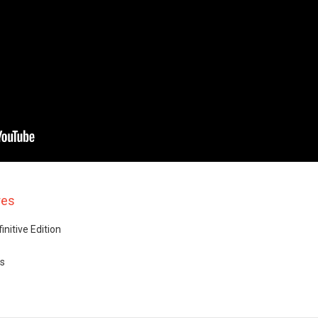
res
initive Edition
es