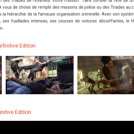
 des Triades de l’intérieur. Votre mission : faire tomber la Tête de d
ous de choisir de remplir des missions de police ou des Triades au c
ns la hiérarchie de la fameuse organisation criminelle. Avec son syst
x, ses fusillades intenses, ses courses de voitures décoiffantes, le
u.
finitive Edition
nitive Edition