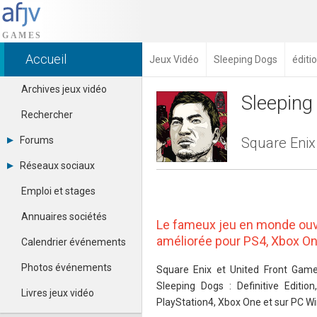
Accueil
Jeux Vidéo
Sleeping Dogs
éditi
Archives jeux vidéo
Sleeping 
Rechercher
Forums
Square Enix 
Tous les forums
Réseaux sociaux
Créer un compte
Dailymotion
Se connecter
Emploi et stages
Facebook
Contacter un modérateur
Google+
Annuaires sociétés
Le fameux jeu en monde ouve
Instagram
Pinterest
améliorée pour PS4, Xbox On
Calendrier événements
Twitter
Youtube
Photos événements
Square Enix et United Front Games
Sleeping Dogs : Definitive Editi
Livres jeux vidéo
PlayStation4, Xbox One et sur PC W