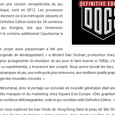
 est une version remastérisée du jeu
itique, sorti en 2012. Les prouesses
donnent vie à la métropole vibrante et
finitive Edition inclut les 24 contenus
jeu d’origine, tels que l’extension
et le contenu additionnel Cauchemar à
 un projet aussi passionnant a été une
 originale de développement, »
a déclaré Dan Sochan, producteur chez
lus qu’augmenter la résolution du jeu pour le faire tourner à 1080p, c’e
 ou expérimentés, y trouveront leur compte. Nous avons écouté les fans, et
mécaniques de jeu, une métropole plus immersive, une meilleure qualité grap
ogie des nouvelles consoles. »
énoménal, donc le portage sur consoles de nouvelle génération était une
t des marques et du marketing chez Square Enix Europe. «
Des graphism
es contenus téléchargeables, voilà ce qui constitue cette Definitive Edition. »
ion vous explorez les bas-fonds de Hong Kong dans la peau de Wei Shen,