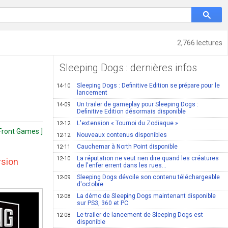
2,766 lectures
Sleeping Dogs : dernières infos
Sleeping Dogs : Definitive Edition se prépare pour le
14-10
lancement
Un trailer de gameplay pour Sleeping Dogs :
14-09
Definitive Edition désormais disponible
L'extension « Tournoi du Zodiaque »
12-12
 Front Games ]
Nouveaux contenus disponibles
12-12
Cauchemar à North Point disponible
12-11
La réputation ne veut rien dire quand les créatures
12-10
rsion
de l'enfer errent dans les rues…
Sleeping Dogs dévoile son contenu téléchargeable
12-09
d'octobre
La démo de Sleeping Dogs maintenant disponible
12-08
sur PS3, 360 et PC
Le trailer de lancement de Sleeping Dogs est
12-08
disponible