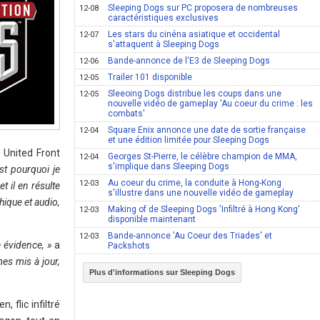
Sleeping Dogs sur PC proposera de nombreuses
12-08
caractéristiques exclusives
Les stars du cinéna asiatique et occidental
12-07
s'attaquent à Sleeping Dogs
Bande-annonce de l'E3 de Sleeping Dogs
12-06
Trailer 101 disponible
12-05
Sleeoing Dogs distribue les coups dans une
12-05
nouvelle vidéo de gameplay 'Au coeur du crime : les
combats'
Square Enix annonce une date de sortie française
12-04
et une édition limitée pour Sleeping Dogs
 United Front
Georges St-Pierre, le célèbre champion de MMA,
12-04
s'implique dans Sleeping Dogs
st pourquoi je
Au coeur du crime, la conduite à Hong-Kong
12-03
 il en résulte
s'illustre dans une nouvelle vidéo de gameplay
hique et audio,
Making of de Sleeping Dogs 'Infiltré à Hong Kong'
12-03
disponible maintenant
Bande-annonce 'Au Coeur des Triades' et
12-03
 évidence, »
a
Packshots
es mis à jour,
Plus d'informations sur Sleeping Dogs
 flic infiltré