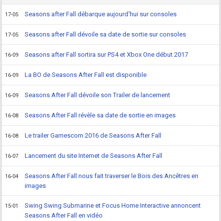
Seasons after Fall débarque aujourd'hui sur consoles
17-05
Seasons after Fall dévoile sa date de sortie sur consoles
17-05
Seasons after Fall sortira sur PS4 et Xbox One début 2017
16-09
La BO de Seasons After Fall est disponible
16-09
Seasons After Fall dévoile son Trailer de lancement
16-09
Seasons After Fall révèle sa date de sortie en images
16-08
Le trailer Gamescom 2016 de Seasons After Fall
16-08
Lancement du site Internet de Seasons After Fall
16-07
Seasons After Fall nous fait traverser le Bois des Ancêtres en
16-04
images
Swing Swing Submarine et Focus Home Interactive annoncent
15-01
Seasons After Fall en vidéo