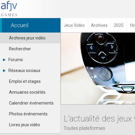
Accueil
Jeux Vidéo
Archives
2025
fé
Archives jeux vidéo
Rechercher
Forums
Tous les forums
Réseaux sociaux
-
Dailymotion
-
Emploi et stages
Facebook
Contacter un modérateur
Google+
Annuaires sociétés
Instagram
Pinterest
Calendrier événements
Twitter
Youtube
Photos événements
L'actualité des jeux
Livres jeux vidéo
Toutes plateformes