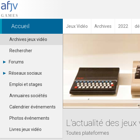
Accueil
Jeux Vidéo
Archives
2022
dé
Archives jeux vidéo
Rechercher
Forums
Tous les forums
Réseaux sociaux
-
Dailymotion
-
Emploi et stages
Facebook
Contacter un modérateur
Google+
Annuaires sociétés
Instagram
Pinterest
Calendrier événements
Twitter
Youtube
Photos événements
L'actualité des jeu
Livres jeux vidéo
Toutes plateformes